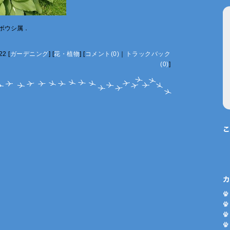
ボウシ属．
22
[
ガーデニング
]
[
花・植物
]
[
コメント(0)
｜
トラックバック
(0)
]