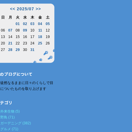
<<
2025/07
>>
日
月
火
水
木
金
土
01
02
03
04
05
06
07
08
09
10
11
12
13
14
15
16
17
18
19
20
21
22
23
24
25
26
27
28
29
30
31
徒然なるままに日々のくらしで目
についたものを取り上げます
外来生物 (5)
野鳥 (71)
ガーデニング (382)
グルメ (71)