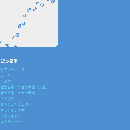
ゼフィランサス
ゴーヤー
不苦労
能登金剛・ヤセの断崖 北方面
能登金剛・ヤセの断崖
ケキ102
ヨウシュヤマゴボウ
グラジオラス黄
グラジオラス
ユウゲショウ