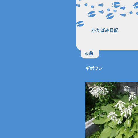
かたばみ日記
ギボウシ
―