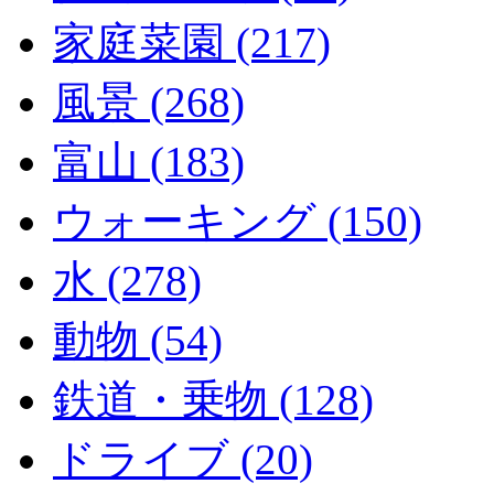
家庭菜園 (217)
風景 (268)
富山 (183)
ウォーキング (150)
水 (278)
動物 (54)
鉄道・乗物 (128)
ドライブ (20)