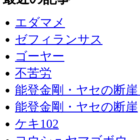
エダマメ
ゼフィランサス
ゴーヤー
不苦労
能登金剛・ヤセの断崖
能登金剛・ヤセの断崖
ケキ102