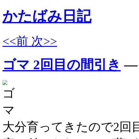
かたばみ日記
<<前
次>>
ゴマ 2回目の間引き
大分育ってきたので2回