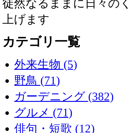
徒然なるままに日々のく
上げます
カテゴリ一覧
外来生物 (5)
野鳥 (71)
ガーデニング (382)
グルメ (71)
俳句・短歌 (12)