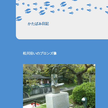
かたばみ日記
松川沿いのブロンズ像
―