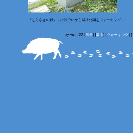
「むらさきの影」，松川沿いから城址公園をウォーキング．
by
Aqua22
[
風景
]
[
富山
]
[
ウォーキング
]
[